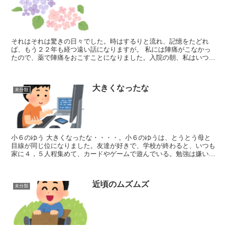
それはそれは驚きの日々でした。時はするりと流れ、記憶をたどれ
ば、もう２２年も経つ遠い話になりますが。 私には陣痛がこなかっ
たので、薬で陣痛をおこすことになりました。入院の朝、私はいつも
のお気に入りの場所へお散歩に行き、朝日をふんだんに...
大きくなったな
未分類
小６のゆう 大きくなったな・・・・。小６のゆうは、とうとう母と
目線が同じ位になりました。友達が好きで、学校が終わると、いつも
家に４，５人程集めて、カードやゲームで遊んでいる。勉強は嫌い。
好きな教科は図工、体育。好きなスポーツはスキー。なん...
近頃のムズムズ
未分類