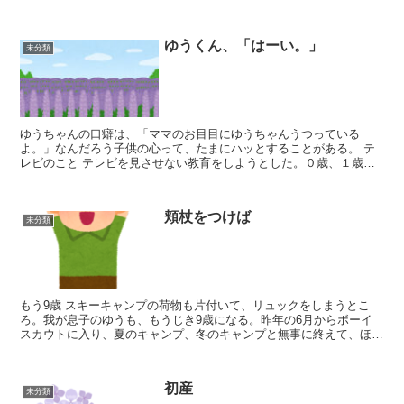
て、本当に幸せ！ 万平ホテルでお茶 森の小径は...
ゆうくん、「はーい。」
未分類
ゆうちゃんの口癖は、「ママのお目目にゆうちゃんうつっている
よ。」なんだろう子供の心って、たまにハッとすることがある。 テ
レビのこと テレビを見させない教育をしようとした。０歳、１歳半
ば頃までは、頑張れたような気がする。でも、夕方になると...
頬杖をつけば
未分類
もう9歳 スキーキャンプの荷物も片付いて、リュックをしまうとこ
ろ。我が息子のゆうも、もうじき9歳になる。昨年の6月からボーイ
スカウトに入り、夏のキャンプ、冬のキャンプと無事に終えて、ほっ
としているところだ。お風呂場から大きな笑い声が聞こえ...
初産
未分類